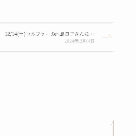
12/14(土)ロルファーの池島良子さんによる『セラピューティックプレゼンス』クラス 残席３名
2024年12月01日