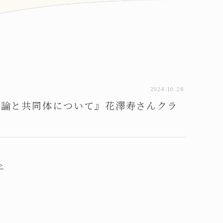
2024.10.28
理論と共同体について』花澤寿さんクラ
。
＞